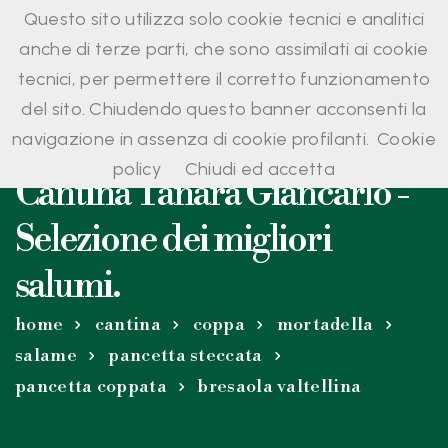
Questo sito utilizza solo cookie tecnici e analitici
anche di terze parti, che sono assimilati ai cookie
tecnici, per permettere il corretto funzionamento
del sito. Chiudendo questo banner acconsenti la
navigazione in assenza di cookie profilanti.
Cookie
policy
Chiudi ed accetta
Cantina Tanara Giancarlo -
Selezione dei migliori
salumi.
home
cantina
coppa
mortadella
salame
pancetta steccata
pancetta coppata
bresaola valtellina